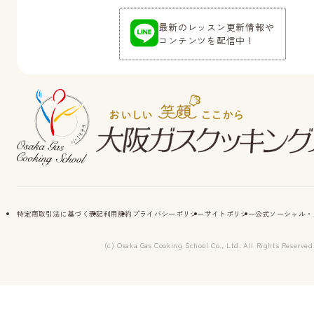
最新のレッスン更新情報や
コンテンツを配信中！
特定商取引法に基づく表記
利用規約
プライバシーポリシー
サイトポリシー
公式ソーシャル・
(c) Osaka Gas Cooking School Co., Ltd. All Rights Reserved