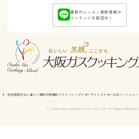
最新のレッスン更新情報や
コンテンツを配信中！
特定商取引法に基づく表記
利用規約
プライバシーポリシー
サイトポリシー
公式ソーシャル・
(c) Osaka Gas Cooking School Co., Ltd. All Rights Reserved