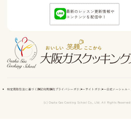
最新のレッスン更新情報や
コンテンツを配信中！
特定商取引法に基づく表記
利用規約
プライバシーポリシー
サイトポリシー
公式ソーシャル・
(c) Osaka Gas Cooking School Co., Ltd. All Rights Reserved