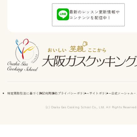
最新のレッスン更新情報や
コンテンツを配信中！
特定商取引法に基づく表記
利用規約
プライバシーポリシー
サイトポリシー
公式ソーシャル・
(c) Osaka Gas Cooking School Co., Ltd. All Rights Reserved