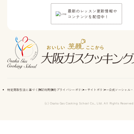
最新のレッスン更新情報や
コンテンツを配信中！
特定商取引法に基づく表記
利用規約
プライバシーポリシー
サイトポリシー
公式ソーシャル・
(c) Osaka Gas Cooking School Co., Ltd. All Rights Reserved