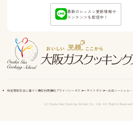
最新のレッスン更新情報や
コンテンツを配信中！
特定商取引法に基づく表記
利用規約
プライバシーポリシー
サイトポリシー
公式ソーシャル・
(c) Osaka Gas Cooking School Co., Ltd. All Rights Reserved