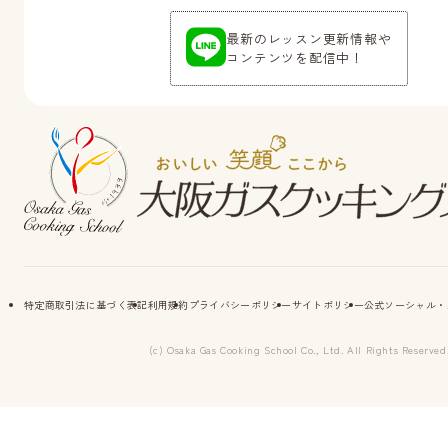
最新のレッスン更新情報や
コンテンツを配信中！
特定商取引法に基づく表記
利用規約
プライバシーポリシー
サイトポリシー
公式ソーシャル・
(c) Osaka Gas Cooking School Co., Ltd. All Rights Reserved