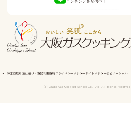
コンテンツを配信中！
特定商取引法に基づく表記
利用規約
プライバシーポリシー
サイトポリシー
公式ソーシャル・
(c) Osaka Gas Cooking School Co., Ltd. All Rights Reserved