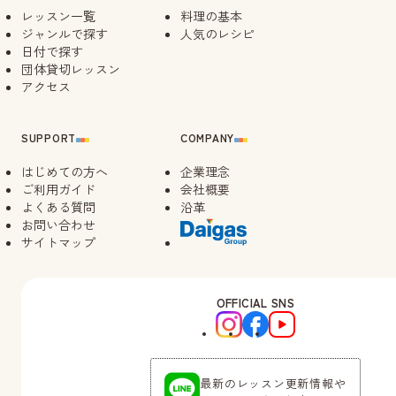
待ち
レッスン一覧
料理の基本
09/10（木）
14:00
ジャンルで探す
人気のレシピ
日付で探す
団体貸切レッスン
09/12（土）
10:30
アクセス
キャンセル
待ち
14:30
SUPPORT
COMPANY
09/14（月）
はじめての方へ
14:00
企業理念
ご利用ガイド
会社概要
よくある質問
沿革
09/18（金）
お問い合わせ
14:00
サイトマップ
09/21（月）
10:30
キャンセル
待ち
OFFICIAL SNS
14:30
キャンセル
待ち
最新のレッスン更新情報や