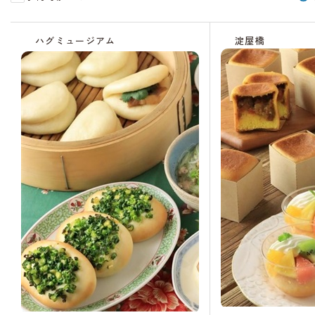
受
受
受
受
受
受
受
受
残
残
受
残
受
付
付
付
付
付
付
付
付
り
り
付
り
付
ハグミュージアム
淀屋橋
中
中
終
終
終
終
終
終
わ
わ
中
わ
中
了
了
了
了
了
了
ず
ず
ず
か
か
か