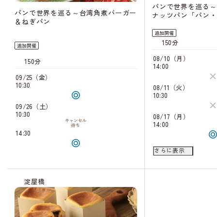
パンで世界を巡る～
パンで世界を巡る～台湾角煮バーガー
ナッツパン「パン・
＆ねぎパン
追加開催
150分
追加開催
08/10（月）
150分
14:00
09/25（金）
10:30
08/11（火）
10:30
09/26（土）
10:30
08/17（月）
キャンセル
14:00
待ち
14:30
08/18（火）
さらに表示
10:30
キャン
待
14:30
キャン
淀屋橋
待
08/22（土）
10:30
キャン
待