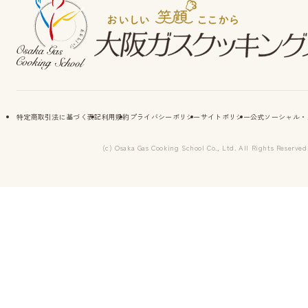
特定商取引法に基づく表記
利用規約
プライバシーポリシー
サイトポリシー
公式ソーシャル・
(c) Osaka Gas Cooking School Co., Ltd. All Rights Reserved