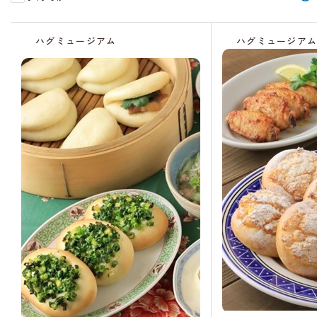
受
受
受
受
受
残
受
残
残
受
残
受
受
付
付
付
付
付
り
付
り
り
付
り
付
付
ハグミュージアム
ハグミュージア
中
中
終
終
中
わ
中
わ
わ
中
わ
終
終
了
了
ず
ず
ず
ず
了
了
か
か
か
か