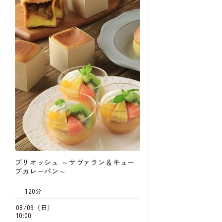
14:30
キャン
待
08/24（月）
14:00
08/29（土）
10:30
キャン
待
14:30
キャン
待
09/10（木）
14:00
09/12（土）
10:30
キャン
待
14:30
ブリオッシュ ～サヴァラン＆キュー
ブカレーパン～
09/14（月）
14:00
120分
09/18（金）
08/09（日）
14:00
10:00