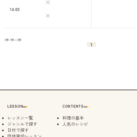
09/21（月）
14:00
10:30
キャン
待
14:30
3件
1件～3件
1
LESSON
CONTENTS
レッスン一覧
料理の基本
ジャンルで探す
人気のレシピ
日付で探す
団体貸切レッスン