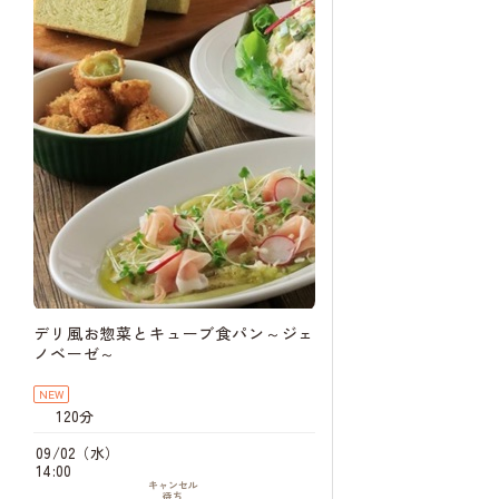
08/24（月）
待
10:00
09/24（木）
キャンセル
10:00
待ち
キャン
14:00
待
キャンセル
14:00
待ち
キャン
08/25（火）
待
10:00
09/25（金）
キャンセル
14:00
待ち
キャン
14:00
待
キャンセル
09/26（土）
待ち
10:00
08/26（水）
キャン
10:00
待
キャンセル
14:00
待ち
キャン
08/28（金）
待
14:00
09/28（月）
キャンセル
10:00
待ち
デリ風お惣菜とキューブ食パン～ジェ
キャン
08/29（土）
待
ノベーゼ～
10:00
キャンセル
待ち
NEW
14:00
120分
キャンセル
待ち
08/31（月）
09/02（水）
14:00
14:00
キャンセル
キャンセル
待ち
待ち