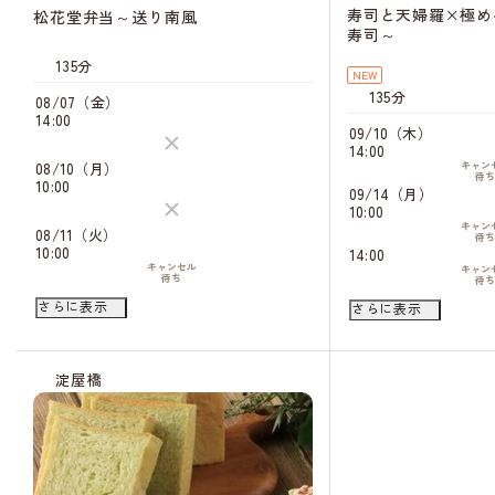
寿司と天婦羅×極め
松花堂弁当～送り南風
寿司～
135分
NEW
135分
08/07（金）
14:00
09/10（木）
14:00
08/10（月）
キャン
待
10:00
09/14（月）
10:00
キャン
08/11（火）
待
10:00
14:00
キャンセル
キャン
待ち
待
14:00
09/15（火）
さらに表示
さらに表示
キャンセル
10:00
待ち
キャン
08/20（木）
待
14:00
09/19（土）
キャンセル
10:00
淀屋橋
待ち
キャン
08/21（金）
待
10:00
09/20（日）
キャンセル
10:00
待ち
キャン
14:00
待
キャンセル
14:00
待ち
キャン