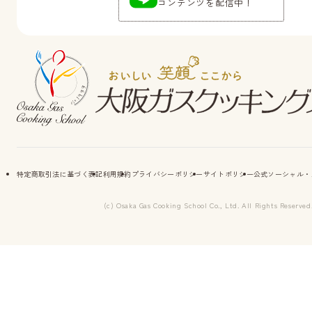
コンテンツを配信中！
特定商取引法に基づく表記
利用規約
プライバシーポリシー
サイトポリシー
公式ソーシャル・
(c) Osaka Gas Cooking School Co., Ltd. All Rights Reserved