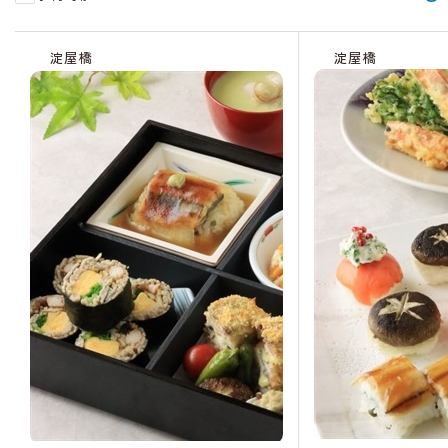
受
受
付
付
淀屋橋
淀屋橋
終
終
了
了