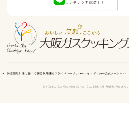
コンテンツを配信中！
特定商取引法に基づく表記
利用規約
プライバシーポリシー
サイトポリシー
公式ソーシャル・
(c) Osaka Gas Cooking School Co., Ltd. All Rights Reserved