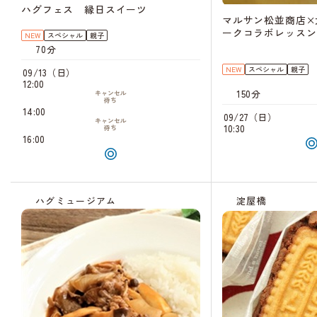
ハグフェス 縁日スイーツ
マルサン松並商店×
ークコラボレッスン
NEW
スペシャル
親子
70分
NEW
スペシャル
親子
09/13（日）
12:00
150分
キャンセル
待ち
14:00
09/27（日）
キャンセル
10:30
待ち
16:00
ハグミュージアム
淀屋橋