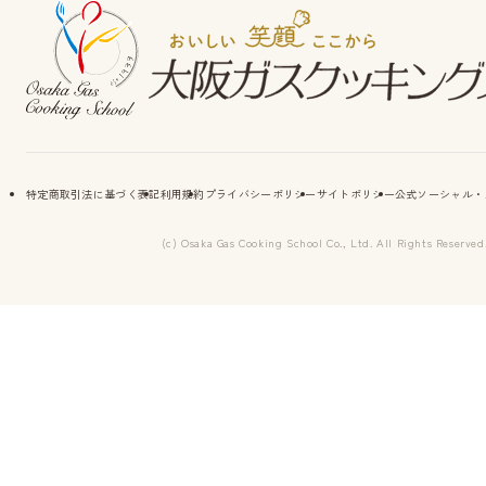
特定商取引法に基づく表記
利用規約
プライバシーポリシー
サイトポリシー
公式ソーシャル・
(c) Osaka Gas Cooking School Co., Ltd. All Rights Reserved