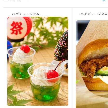
受
受
受
残
受
受
受
受
付
付
付
り
付
付
付
付
ハグミュージアム
ハグミュージア
中
中
中
わ
終
終
終
中
ず
了
了
了
か