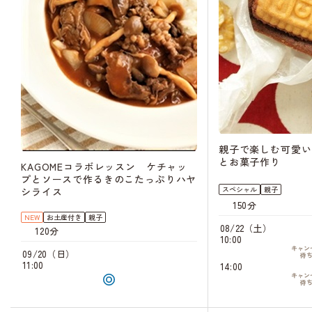
親子で楽しむ可愛い
とお菓子作り
KAGOMEコラボレッスン ケチャッ
プとソースで作るきのこたっぷりハヤ
スペシャル
親子
シライス
150分
NEW
お土産付き
親子
08/22（土）
120分
10:00
キャン
09/20（日）
待
11:00
14:00
キャン
待