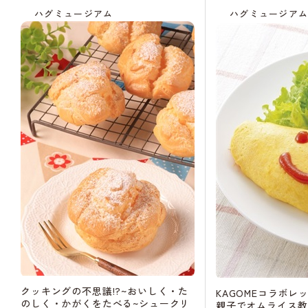
ハグミュージアム
ハグミュージア
クッキングの不思議!?~おいしく・た
KAGOMEコラボレ
のしく・かがくをたべる~シュークリ
親子でオムライス教