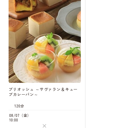
待
08/24（月）
14:00
08/29（土）
10:30
キャン
待
14:30
キャン
待
09/10（木）
14:00
09/12（土）
10:30
キャン
待
14:30
ブリオッシュ ～サヴァラン＆キュー
ブカレーパン～
09/14（月）
14:00
120分
09/18（金）
08/07（金）
14:00
10:00