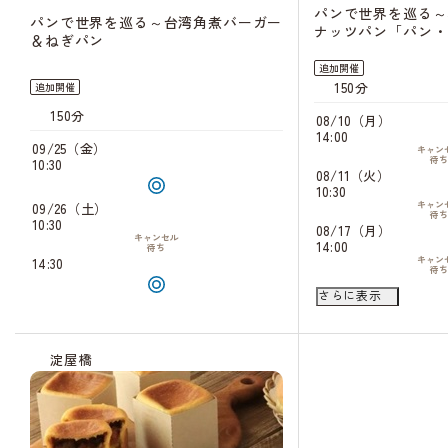
パンで世界を巡る～
パンで世界を巡る～台湾角煮バーガー
ナッツパン「パン・
＆ねぎパン
追加開催
150分
追加開催
150分
08/10（月）
14:00
09/25（金）
キャン
待
10:30
08/11（火）
10:30
キャン
09/26（土）
待
10:30
08/17（月）
キャンセル
14:00
待ち
キャン
14:30
待
08/18（火）
さらに表示
10:30
キャン
待
14:30
キャン
淀屋橋
待
08/22（土）
10:30
キャン
待
14:30
キャン