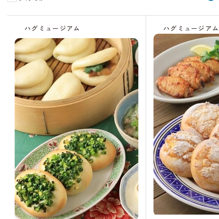
受
受
残
残
受
残
受
受
受
受
受
受
付
付
り
り
付
り
付
付
付
付
付
付
ハグミュージアム
ハグミュージア
中
中
わ
わ
中
わ
中
終
終
終
終
終
ず
ず
ず
了
了
了
了
了
か
か
か