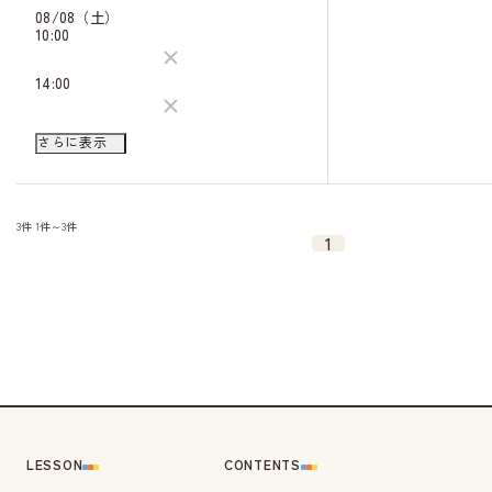
09/21（月）
08/08（土）
10:30
10:00
キャン
待
14:30
14:00
キャン
待
08/09（日）
さらに表示
10:00
14:00
3件
1件～3件
1
LESSON
CONTENTS