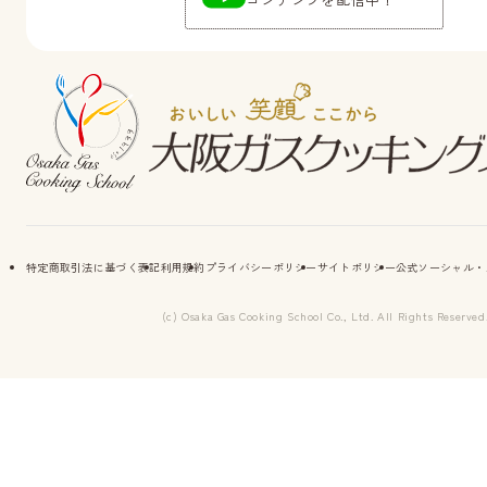
特定商取引法に基づく表記
利用規約
プライバシーポリシー
サイトポリシー
公式ソーシャル・
(c) Osaka Gas Cooking School Co., Ltd. All Rights Reserved