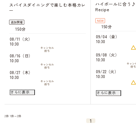
ハイボールに合う♪
スパイスダイニングで楽しむ本格カレ
Recipe
ー
NEW
追加開催
150分
150分
09/04（金）
08/11（火）
10:30
10:30
キャンセル
待ち
09/08（火）
08/16（日）
10:30
10:30
キャン
キャンセル
待
待ち
09/22（火）
08/27（木）
10:30
10:30
キャンセル
待ち
08/29（土）
09/23（水）
さらに表示
さらに表示
10:30
10:30
キャンセル
待ち
09/03（木）
09/25（金）
10:30
10:30
キャンセル
2件
1件～2件
キャン
待ち
1
待
09/26（土）
10:30
キャン