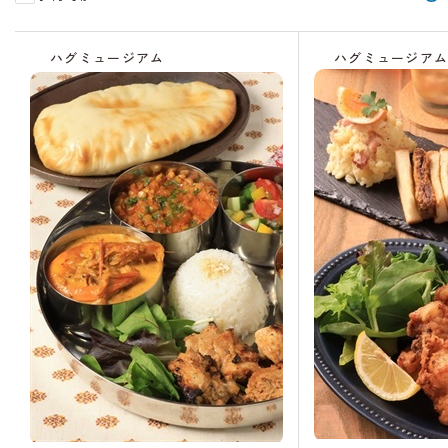
残
残
受
受
り
り
付
付
ハグミュージアム
ハグミュージア
わ
わ
中
中
ず
ず
か
か