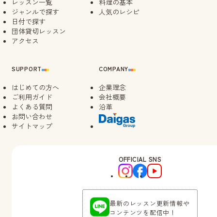
レッスン一覧
料理の基本
09/26（土）
ジャンルで探す
人気のレシピ
10:00
日付で探す
キャン
待
団体貸切レッスン
14:00
キャン
アクセス
待
09/28（月）
10:00
キャン
SUPPORT
COMPANY
待
はじめての方へ
企業理念
ご利用ガイド
会社概要
よくある質問
沿革
お問い合わせ
サイトマップ
OFFICIAL SNS
最新のレッスン更新情報や
コンテンツを配信中！