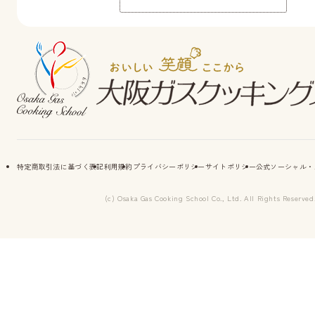
特定商取引法に基づく表記
利用規約
プライバシーポリシー
サイトポリシー
公式ソーシャル・
(c) Osaka Gas Cooking School Co., Ltd. All Rights Reserved