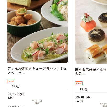
10:00
キャン
待
14:00
キャン
待
08/25（火）
10:00
キャン
待
14:00
キャン
待
08/26（水）
10:00
キャン
待
08/28（金）
14:00
キャン
待
デリ風お惣菜とキューブ食パン～ジェ
寿司と天婦羅×極め
08/29（土）
ノベーゼ～
寿司～
10:00
キャン
待
NEW
14:00
NEW
120分
キャン
135分
待
08/31（月）
09/02（水）
14:00
09/10（木）
14:00
キャン
14:00
キャンセル
待
待ち
キャン
待