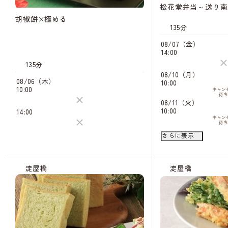
松花堂弁当～送り南
胡椒餅×極める
135分
08/07（金）
14:00
135分
08/10（月）
08/06（木）
10:00
10:00
キャン
待
08/11（火）
10:00
14:00
キャン
待
14:00
さらに表示
キャン
待
08/20（木）
14:00
キャン
淀屋橋
淀屋橋
待
08/21（金）
10:00
キャン
待
14:00
キャン
待
08/24（月）