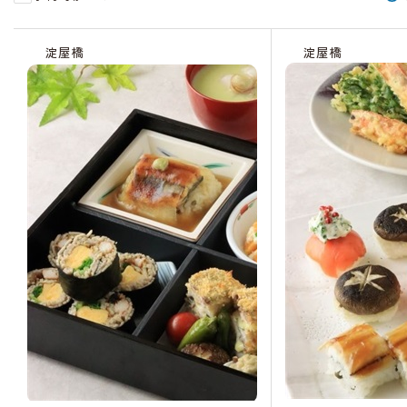
受
受
付
付
淀屋橋
淀屋橋
終
終
了
了