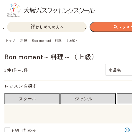
はじめての方へ
レッス
トップ
料理
Bon moment～料理～（上級）
Bon moment～料理～（上級）
3件
1件～3件
商品名
レッスンを探す
スクール
ジャンル
予約可能のみ