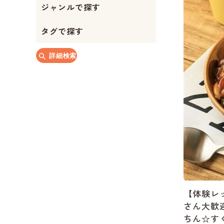
ジャンルで探す
か
か
か
タグで探す
詳細検索
【体験レ
さん大歓迎
ちん☆す