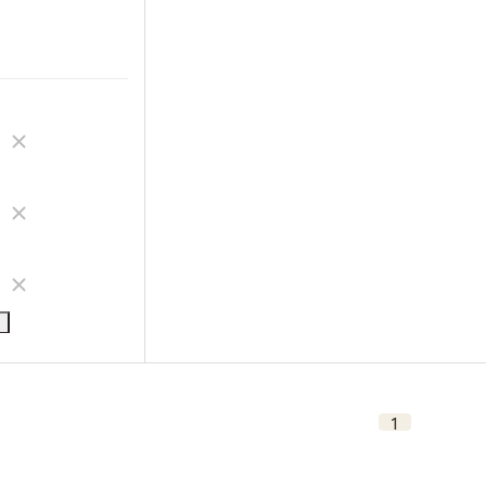
）
）
）
）
ャンセル
待ち
）
ャンセル
待ち
1
）
ャンセル
待ち
）