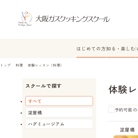
はじめての方
知る・楽しむ
トップ
料理
体験レッスン（料理）
スクールで探す
体験レ
すべて
予約可能の
淀屋橋
ハグミュージアム
受
受
受
受
残
残
受
残
付
付
付
付
り
り
付
り
淀屋橋
終
終
終
中
わ
わ
中
わ
了
了
了
ず
ず
ず