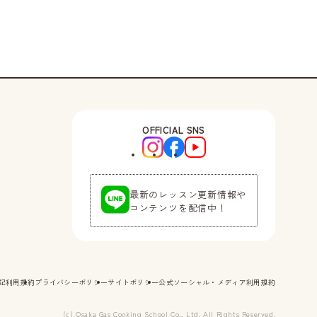
OFFICIAL SNS
最新のレッスン更新情報や
コンテンツを配信中！
記
利用規約
プライバシーポリシー
サイトポリシー
公式ソーシャル・メディア利用規約
(c) Osaka Gas Cooking School Co., Ltd. All Rights Reserved.