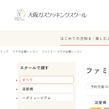
はじめての方
知る・楽しむ
トップ
コラボ企画レッスン
ファミリー コラボ企画レッスン
スクールで探す
ファミ
すべて
予約可能の
淀屋橋
ハグミュージアム
受
受
受
受
残
受
付
付
付
付
り
付
淀屋橋
中
中
終
終
わ
中
了
了
ず