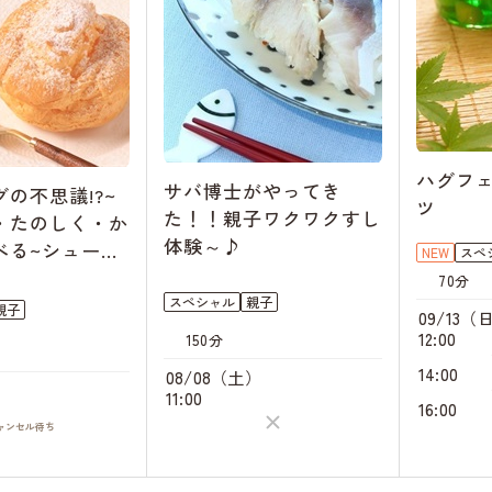
ハグフ
サバ博士がやってき
の不思議!?~
ツ
た！！親子ワクワクすし
・たのしく・か
体験～♪
べる~シューク
NEW
スペ
70分
スペシャル
親子
親子
09/13（
12:00
150分
14:00
08/08（土）
）
11:00
16:00
ャンセル
待ち