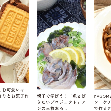
しむ可愛いキー
作りとお菓子作
親子で学ぼう！「魚さば
KAGO
きたいプロジェクト」ア
ン ケ
ジの三枚おろし
で作る