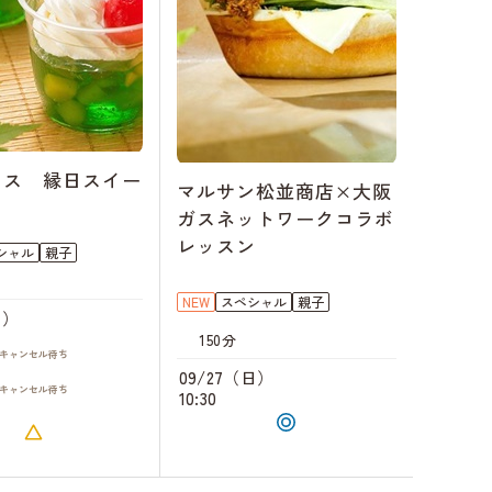
ェス 縁日スイー
マルサン松並商店×大阪
ガスネットワークコラボ
レッスン
シャル
親子
NEW
スペシャル
親子
日）
150分
キャンセル
待ち
09/27（日）
キャンセル
待ち
10:30