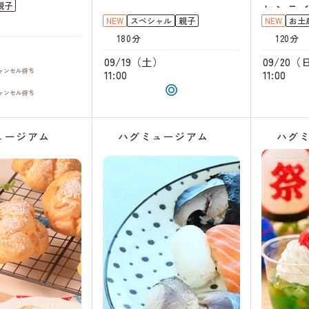
親子
ヤシラ
NEW
スペシャル
親子
NEW
お土
180分
120分
）
09/19（土）
09/20（
ャンセル
待ち
11:00
11:00
ャンセル
待ち
ュージアム
ハグミュージアム
ハグ