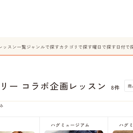
レッスン一覧
ジャンルで探す
カテゴリで探す
曜日で探す
日付で
リー コラボ企画レッスン
商
8件
み
ハグミュージアム
ハグ