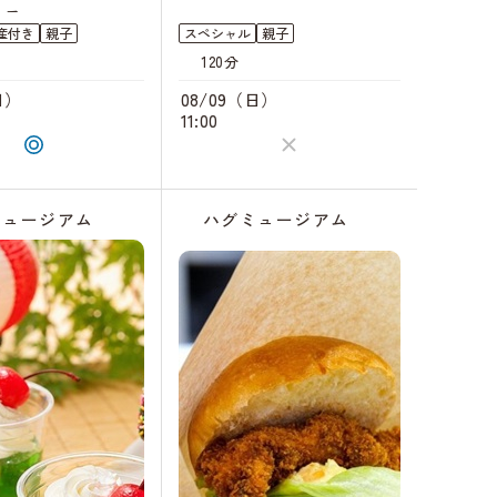
イス
産付き
親子
スペシャル
親子
120分
日）
08/09（日）
11:00
ミュージアム
ハグミュージアム