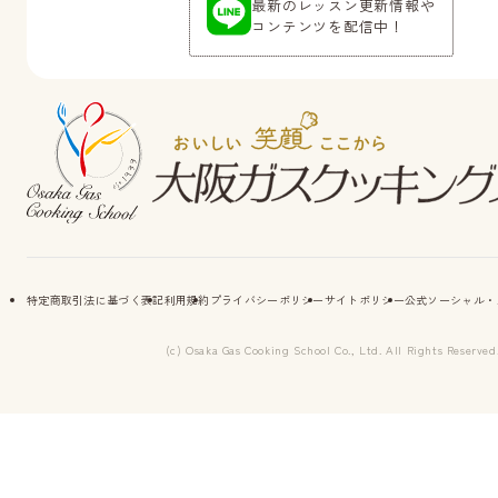
最新のレッスン更新情報や
コンテンツを配信中！
特定商取引法に基づく表記
利用規約
プライバシーポリシー
サイトポリシー
公式ソーシャル・
(c) Osaka Gas Cooking School Co., Ltd. All Rights Reserved