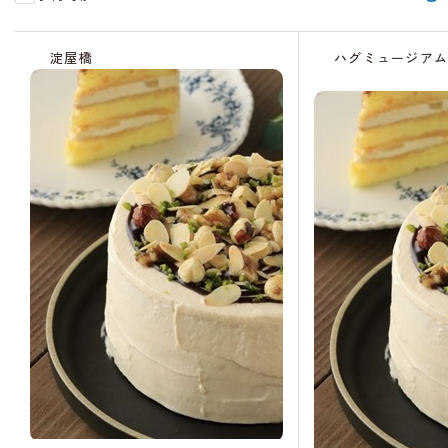
受
受
受
受
受
受
受
受
受
受
残
付
付
付
付
付
付
付
付
付
付
り
淀屋橋
ハグミュージア
中
中
中
中
中
終
終
中
中
中
わ
了
了
ず
か