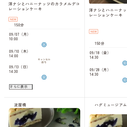
洋ナシとハニーナッツのカラメルデコ
レーションケーキ
洋ナシとハニーナッ
レーションケーキ
NEW
150分
NEW
09/07（月）
10:00
150分
09/10（木）
09/18（金）
14:00
14:30
キャンセル
待ち
09/13（日）
09/28（月）
14:30
14:30
09/20（日）
さらに表示
14:00
キャンセル
待ち
09/22（火）
14:00
淀屋橋
ハグミュージア