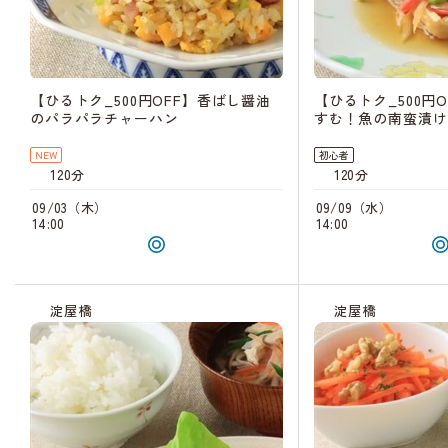
【ひるトク_500円OFF】香ばし醤油
【ひるトク_500円
のパラパラチャーハン
すむ！魚の南蛮漬け
NEW
初心者
120分
120分
09/03（木）
09/09（水）
14:00
14:00
淀屋橋
淀屋橋