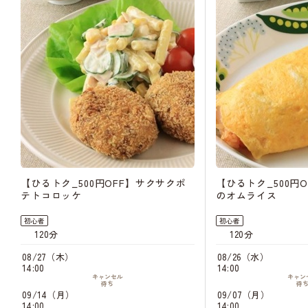
【ひるトク_500円OFF】サクサクポ
【ひるトク_500円
テトコロッケ
のオムライス
初心者
初心者
120分
120分
08/27（木）
08/26（水）
14:00
14:00
キャンセル
キャン
待ち
待
09/14（月）
09/07（月）
14:00
14:00