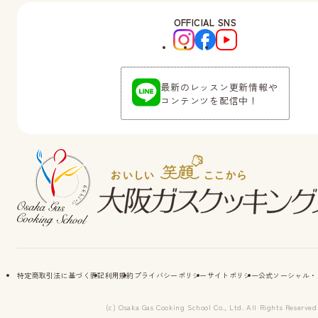
OFFICIAL SNS
最新のレッスン更新情報や
コンテンツを配信中！
特定商取引法に基づく表記
利用規約
プライバシーポリシー
サイトポリシー
公式ソーシャル・
(c) Osaka Gas Cooking School Co., Ltd. All Rights Reserved