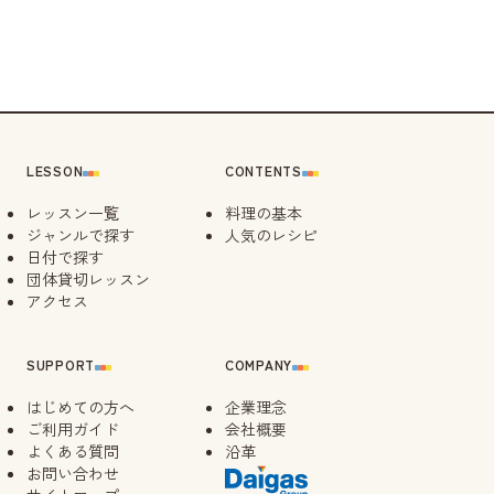
待ち
09/05（土）
14:00
キャンセル
待ち
09/13（日）
14:30
キャンセル
待ち
09/15（火）
14:00
LESSON
CONTENTS
09/17（木）
レッスン一覧
料理の基本
14:00
ジャンルで探す
人気のレシピ
日付で探す
09/18（金）
団体貸切レッスン
14:00
アクセス
09/21（月）
14:00
SUPPORT
COMPANY
09/23（水）
はじめての方へ
企業理念
14:00
ご利用ガイド
会社概要
よくある質問
沿革
14:30
お問い合わせ