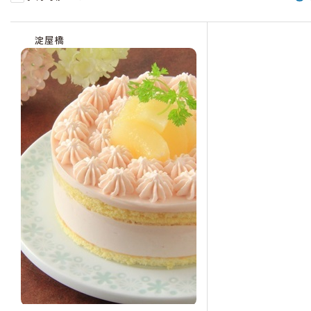
受
受
残
受
残
受
残
受
受
付
付
り
付
り
付
り
付
付
淀屋橋
終
終
わ
中
わ
中
わ
中
中
了
了
ず
ず
ず
か
か
か