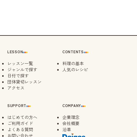
キャンセル
待ち
08/28（金）
18:30
キャンセル
待ち
09/05（土）
10:00
キャンセル
待ち
09/12（土）
10:00
LESSON
CONTENTS
キャンセル
待ち
09/13（日）
レッスン一覧
料理の基本
10:00
ジャンルで探す
人気のレシピ
キャンセル
待ち
日付で探す
09/14（月）
団体貸切レッスン
10:00
キャンセル
アクセス
待ち
09/15（火）
10:00
キャンセル
SUPPORT
COMPANY
待ち
09/23（水）
10:00
はじめての方へ
企業理念
キャンセル
ご利用ガイド
待ち
会社概要
10:30
よくある質問
沿革
お問い合わせ