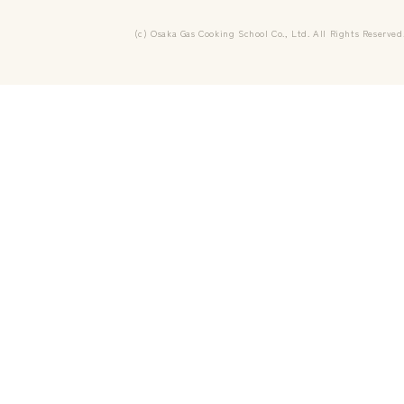
(c) Osaka Gas Cooking School Co., Ltd. All Rights Reserved