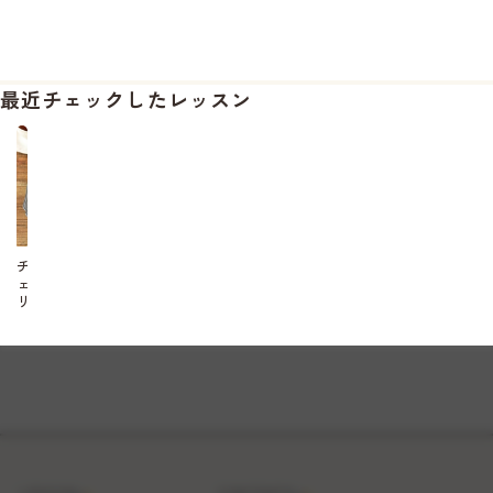
最近チェックしたレッスン
チ
ェ
リ
ー
の
シ
ョ
ー
ト
ケ
ー
キ
LESSON
CONTENTS