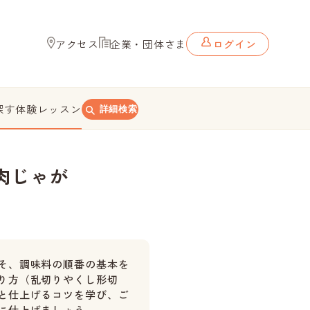
アクセス
企業・団体さま
ログイン
探す
体験レッスン
詳細検索
肉じゃが
そ、調味料の順番の基本を
り方（乱切りやくし形切
と仕上げるコツを学び、ご
に仕上げましょう。