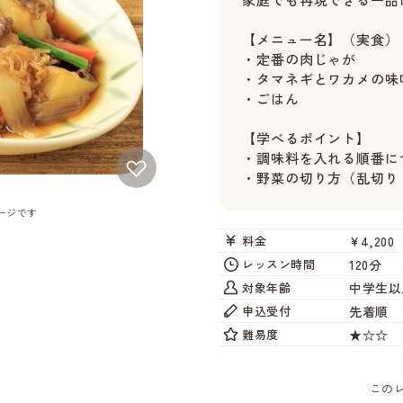
【メニュー名】（実食）
・定番の肉じゃが
・タマネギとワカメの味
・ごはん
【学べるポイント】
・調味料を入れる順番に
・野菜の切り方（乱切り
ージです
¥4,200
料金
120分
レッスン時間
中学生以
対象年齢
先着順
申込受付
★☆☆
難易度
この