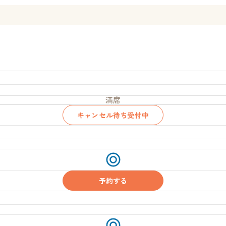
満席
キャンセル待ち受付中
受
付
中
予約する
受