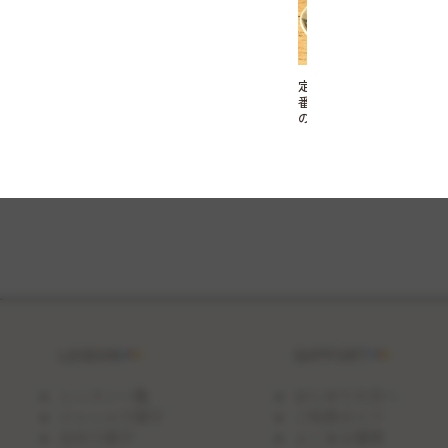
定
番
の
ほ
く
ほ
く
肉
じ
ゃ
が
LESSON
SUPPORT
レッスン一覧
はじめての方へ
ジャンルで探す
ご利用ガイド
日付で探す
よくある質問