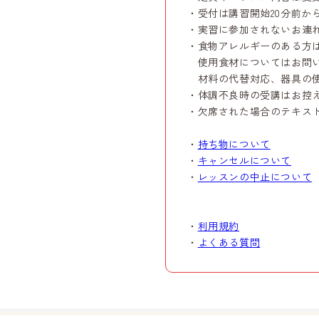
・受付は講習開始20分前か
・実習に参加されないお連
・食物アレルギーのある方
使用食材についてはお問い
材料の代替対応、器具の使
・体調不良時の受講はお控
・欠席された場合のテキス
・
持ち物について
・
キャンセルについて
・
レッスンの中止について
・
利用規約
・
よくある質問