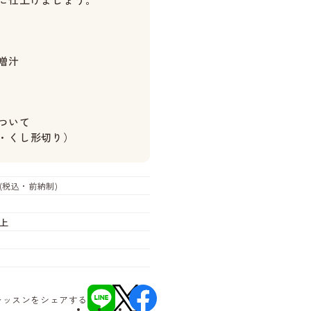
噌汁
ついて
・くし形切り）
(税込・前納制)
上
レッスンをシェアする