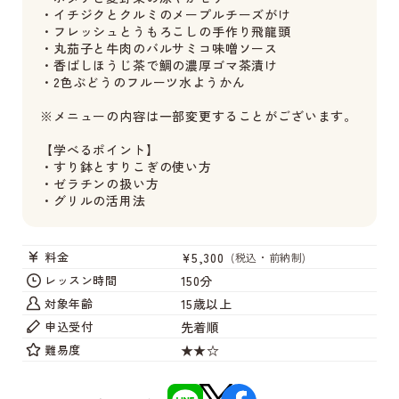
・イチジクとクルミのメープルチーズがけ
・フレッシュとうもろこしの手作り飛龍頭
・丸茄子と牛肉のバルサミコ味噌ソース
・香ばしほうじ茶で鯛の濃厚ゴマ茶漬け
・2色ぶどうのフルーツ水ようかん
※メニューの内容は一部変更することがございます。
【学べるポイント】
・すり鉢とすりこぎの使い方
・ゼラチンの扱い方
・グリルの活用法
¥5,300
料金
(税込・前納制)
150分
レッスン時間
15歳以上
対象年齢
先着順
申込受付
★★☆
難易度