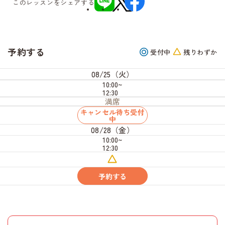
このレッスンをシェアする
予約する
受付中
残りわずか
08/25（火）
10:00~
12:30
満席
キャンセル待ち受付
中
08/28（金）
10:00~
12:30
残
り
わ
予約する
ず
か