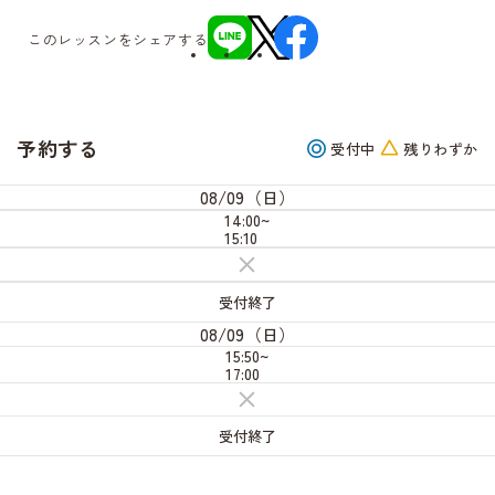
このレッスンをシェアする
予約する
受付中
残りわずか
08/09（日）
14:00~
15:10
受
付
終
受付終了
了
08/09（日）
15:50~
17:00
受
付
終
受付終了
了