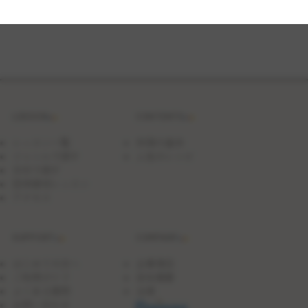
ェ
ス
お
ば
け
の
ミ
ッ
チ
ー
LESSON
CONTENTS
カ
ッ
プ
レッスン一覧
料理の基本
ケ
ジャンルで探す
人気のレシピ
ー
日付で探す
キ
団体貸切レッスン
アクセス
SUPPORT
COMPANY
はじめての方へ
企業理念
ご利用ガイド
会社概要
よくある質問
沿革
お問い合わせ