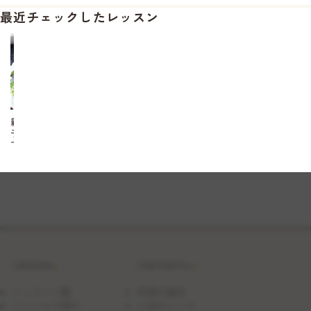
最近チェックしたレッスン
親
子
で
学
ぼ
う！
「魚
さ
ば
き
た
い
プ
LESSON
CONTENTS
ロ
ジ
ェ
レッスン一覧
料理の基本
ク
ジャンルで探す
人気のレシピ
ト」