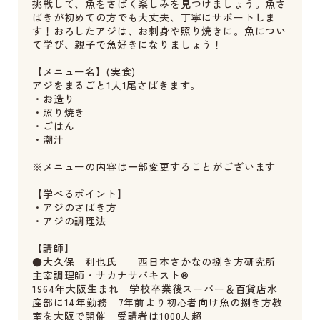
挑戦して、魚をさばく楽しみを見つけましょう。魚さ
ばきが初めての方でも大丈夫、丁寧にサポートしま
す！おろしたアジは、お刺身や照り焼きに。魚につい
て学び、親子で魚好きになりましょう！
【メニュー名】(実食)
アジをまるごと1人1尾さばきます。
・お造り
・照り焼き
・ごはん
・潮汁
※メニューの内容は一部変更することがございます
【学べるポイント】
・アジのさばき方
・アジの調理法
【講師】
●大久保 利也氏 西日本さかなの捌き方研究所
主宰調理師・サカナサバキスト®
1964年大阪生まれ 学校卒業後スーパー＆百貨店水
産部に14年勤務 7年前より初心者向け魚の捌き方教
室を大阪で開催 受講者は1000人超