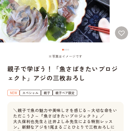
※写真はイメージです
親子で学ぼう！「魚さばきたいプロジ
ェクト」アジの三枚おろし
NEW
スペシャル
親子
親子ペア限定
＼親子で魚の魅力や美味しさを感じる～大切な命をい
ただこう♪～『魚さばきたいプロジェクト』／
大久保利也先生と辻井よしみ先生による特別レッス
ン。新鮮なアジを1尾まるごとひとりで三枚おろしに