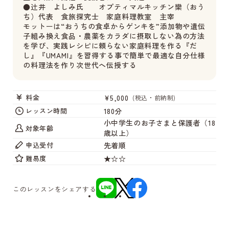
●辻井 よしみ氏 オプティマルキッチン欒（おう
ち）代表 食旅探究士 家庭料理教室 主宰
モットーは“おうちの食卓からゲンキを”添加物や遺伝
子組み換え食品・農薬をカラダに摂取しない為の方法
を学び、実践レシピに頼らない家庭料理を作る『だ
し』『UMAMI』を習得する事で簡単で最適な自分仕様
の料理法を作り次世代へ伝授する
¥5,000
料金
(税込・前納制)
180分
レッスン時間
小中学生のお子さまと保護者（18
対象年齢
歳以上）
先着順
申込受付
★☆☆
難易度
このレッスンをシェアする