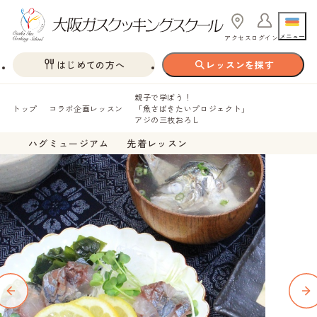
メニュー
アクセス
ログイン
はじめての方へ
レッスンを探す
親子で学ぼう！
トップ
コラボ企画レッスン
「魚さばきたいプロジェクト」
アジの三枚おろし
ハグミュージアム
先着レッスン