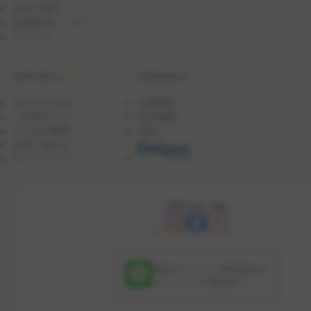
日付で探す
ア
ジ
団体貸切レッスン
の
アクセス
三
枚
お
SUPPORT
COMPANY
ろ
し
はじめての方へ
企業理念
ご利用ガイド
会社概要
よくある質問
沿革
お問い合わせ
サイトマップ
OFFICIAL SNS
最新のレッスン更新情報や
コンテンツを配信中！