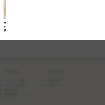
サ
ク
サ
ク
ポ
テ
ト
コ
ロ
ッ
ケ
LESSON
CONTENTS
レッスン一覧
料理の基本
ジャンルで探す
人気のレシピ
日付で探す
団体貸切レッスン
アクセス