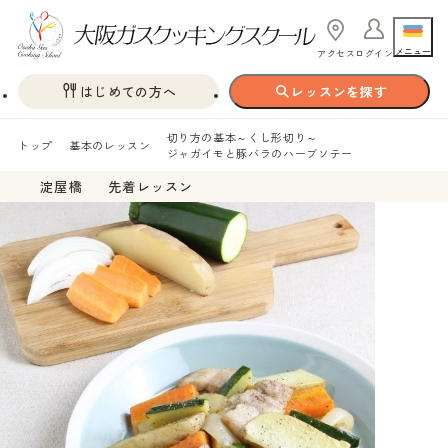
メニュー
アクセス
ログイン
はじめての方へ
レッスンを探す
切り方の基本～くし形切り～
トップ
基本のレッスン
ジャガイモと豚バラのハーブソテー
淀屋橋
先着レッスン