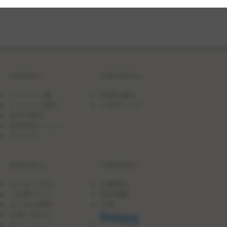
基
本
～
く
し
形
切
り
～
LESSON
CONTENTS
ジ
ャ
ガ
レッスン一覧
料理の基本
イ
ジャンルで探す
人気のレシピ
モ
日付で探す
と
豚
団体貸切レッスン
バ
アクセス
ラ
の
ハ
SUPPORT
COMPANY
ー
ブ
ソ
はじめての方へ
企業理念
テ
ご利用ガイド
会社概要
ー
よくある質問
沿革
お問い合わせ
サイトマップ